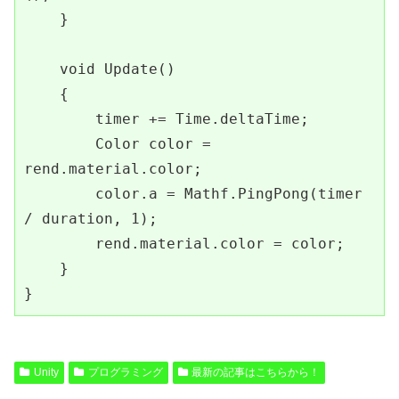
    }

    void Update()

    {

        timer += Time.deltaTime;

        Color color = 
rend.material.color;

        color.a = Mathf.PingPong(timer 
/ duration, 1);

        rend.material.color = color;

    }

}
Unity
プログラミング
最新の記事はこちらから！