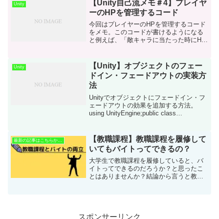
などを詳しく説明します。using
【Unity自己流メモ＃4】プレイヤ
Unity
UnityEngi...
ーのHPを管理するコード￼
今回はプレイヤーのHPを管理するコード
をメモ。このコードが書けるようになる
と例えば、「敵キャラに当たった時にHP
を減らす」といったように割とよく使う
場面で活躍するかなと思います。↓のコー
ドはからのオブジェクトにアタッチしま
【Unity】オブジェクトのフェー
Unity
しょう。すなわち、...
ドイン・フェードアウトの実装方
法
Unityでオブジェクトにフェードイン・フ
ェードアウトの効果を追加する方法。
using UnityEngine;public class
ObjectFade : MonoBehaviour{ public float
fadeInTime...
【教職課程】教職課程を履修して
最新の記事はこちらから！
いてもバイトってできるの？
大学生で教職課程を履修していると、バ
イトってできるのだろうか？と思ったこ
とはありませんか？結論から言うと教職
課程を履修していてもバイトをすること
はできます。教職課程とバイトの両立を
する方法を紹介していこうと思います。
スポンサーリンク