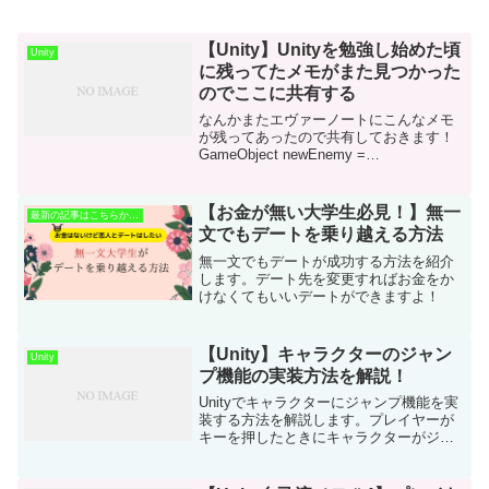
【Unity】Unityを勉強し始めた頃
Unity
に残ってたメモがまた見つかった
のでここに共有する
なんかまたエヴァーノートにこんなメモ
が残ってあったので共有しておきます！
GameObject newEnemy =
Instantiate(enemyPrefab, new
Vector3(Random.Range(-3, 3), Rand...
【お金が無い大学生必見！】無一
最新の記事はこちらから！
文でもデートを乗り越える方法
無一文でもデートが成功する方法を紹介
します。デート先を変更すればお金をか
けなくてもいいデートができますよ！
【Unity】キャラクターのジャン
Unity
プ機能の実装方法を解説！
Unityでキャラクターにジャンプ機能を実
装する方法を解説します。プレイヤーが
キーを押したときにキャラクターがジャ
ンプするようにするスクリプトの作成手
順や、ジャンプの高さや重力の設定方法