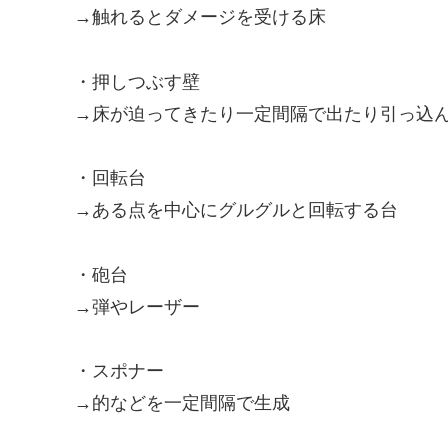
→触れるとダメージを受ける床
・押しつぶす壁
→床が迫ってきたり一定間隔で出たり引っ込
・回転台
→ある点を中心にグルグルと回転する台
・砲台
→弾やレーザー
・スポナー
→的などを一定間隔で生成