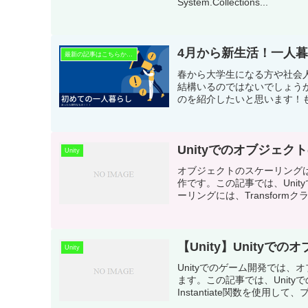
System.Collections...
4月から新生活！一人
最新の記事はこちらから！
春から大学生になる方や社会
結構いるのではないでしょう
のを紹介したいと思います！
よ！
Unityでのオブジェ
Unity
オブジェクトのスケーリング
作です。この記事では、Uni
ーリングには、Transform
【Unity】Unity
Unity
Unityでのゲーム開発では
ます。この記事では、Unit
Instantiate関数を使用し