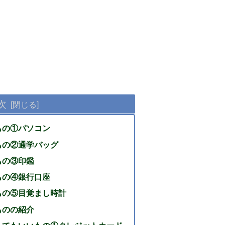
次
もの①パソコン
もの②通学バッグ
もの③印鑑
もの④銀行口座
もの⑤目覚まし時計
ものの紹介