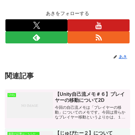
あきをフォローする
あき
関連記事
【Unity自己流メモ＃６】プレイ
Unity
ヤーの移動について2D
今回の自己流メモは「プレイヤーの移
動」についてのメモです。今回は滑らか
なプレイヤー移動というよりかは、１フ
レーム毎に移動するようなコードになり
ます。using
System.Collections.Generic;using
【じゅぴたー２】について
最新の記事はこちらから！