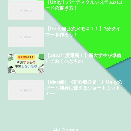
【Unity】パーティクルシステムのコ
ードの書き方！
【Unity自己流メモ＃１１】3分タイ
マーを作ろう！
【2022年度最新！】新大学生が準備
しておくべきもの
【Mac編】《初心者必見！》Unityの
ゲーム開発に使えるショートカット
キー
Aki.Games