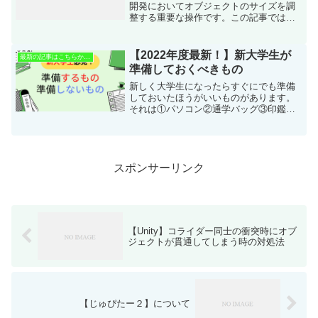
開発においてオブジェクトのサイズを調
整する重要な操作です。この記事では、
Unityでのオブジェクトのスケーリング方
法について解説します。スケーリングに
は、Transformクラスを使用して直接サイ
【2022年度最新！】新大学生が
最新の記事はこちらから！
ズを変更...
準備しておくべきもの
新しく大学生になったらすぐにでも準備
しておいたほうがいいものがあります。
それは①パソコン②通学バッグ③印鑑④
銀行口座⑤目覚まし時計です！これらに
ついて解説をし、次は新大学生に不必要
なものの紹介をします。
スポンサーリンク
【Unity】コライダー同士の衝突時にオブ
ジェクトが貫通してしまう時の対処法
【じゅぴたー２】について