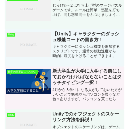
UnityEn...
じゅぴた−２は打ち上げ型のマージパズル
ゲームです。ルールは簡単！惑星を打ち
上げ、同じ惑星同士をぶつけましょう！
そうすることで、惑星がどんどん大きく
なっていきます！もし「じゅぴたー２」
に関することで不明なことがございまし
たら、お手数ではありま...
【Unity】キャラクターのダッシ
Unity
ュ機能コードの書き方！
キャラクターにダッシュ機能を追加する
スクリプトです。通常の移動速度から一
時的に速度を上げることができます。
using UnityEngine;public class
CharacterDash : MonoBehaviour{ publi...
新大学生が大学に入学する前にし
最新の記事はこちらから！
ておかなければならないことはタ
ッチタイピング一択！
4月から大学生になる人がしておいた方が
いいことで勉強やらパソコンを買うなど
色々ありますが、パソコンを買ったらす
ぐにタイピングの練習をしておいた方が
いいです。どうせ春休みで時間がバカみ
たいにあるのなら、タイピングをしてお
Unityでのオブジェクトのスケー
Unity
いた方が絶対後々楽になる！
リング方法を解説！
オブジェクトのスケーリングは、ゲーム