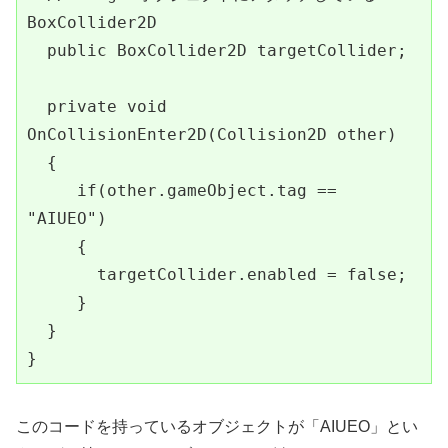
BoxCollider2D

  public BoxCollider2D targetCollider; 

  private void 
OnCollisionEnter2D(Collision2D other) 

  {

     if(other.gameObject.tag == 
"AIUEO")

     {

       targetCollider.enabled = false;

     }

  }

}
このコードを持っているオブジェクトが「AIUEO」とい