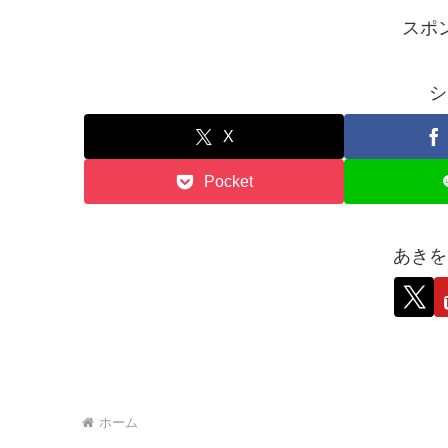
スポ
シ
X
Pocket
あきを
ホーム